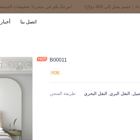
مرحبًا بكم في متجرنا! تخفيضات الجمعة السوداء｜خصم يصل إلى 450 دولارًا!
اتصل بنا
أخبار
B00011
FOB
يل, النقل البري, النقل البحري
:
طريقة الشحن