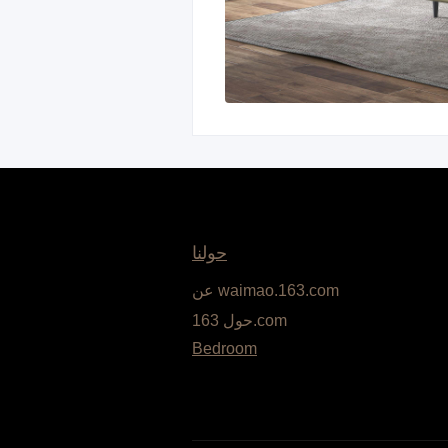
حولنا
عن waimao.163.com
حول 163.com
Bedroom