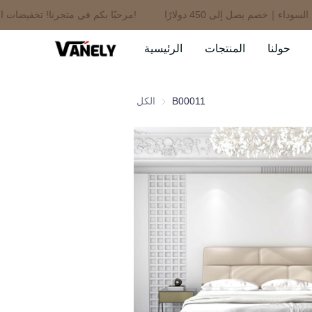
مرحبًا بكم في متجرنا! تخفيضات الجمعة السوداء｜خصم يصل إلى 450 دولارًا!
حولنا
المنتجات
الرئيسية
B00011
الكل