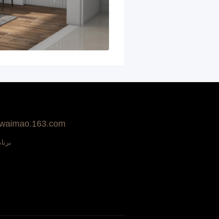
بيع على aimao.163.com
برنا